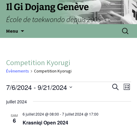
Aller
Il Gi Dojang Genève
au
École de taekwondo depuis 2005
contenu
Recherc
Menu
Competition Kyorugi
Évènements
Competition Kyorugi
Évènements
7/6/2024
 - 
9/21/2024
Nav
Reche
Recherche
Liste
de
Sélectionnez
et
juillet 2024
vu
une
navig
date.
Év
6 juillet 2024 @ 08:00
-
7 juillet 2024 @ 17:00
SAM
6
de
Krasniqi Open 2024
vues