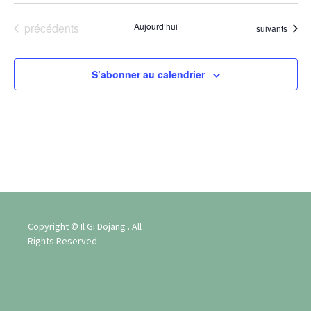
Évène
Évènements
précédents
Aujourd’hui
Évènements
suivants
S’abonner au calendrier
Copyright © Il Gi Dojang . All
Rights Reserved