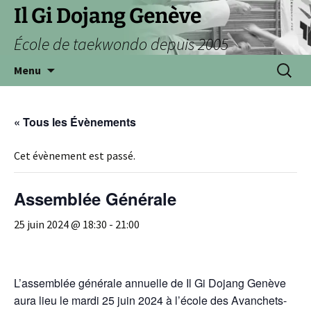
Aller
Il Gi Dojang Genève
au
École de taekwondo depuis 2005
contenu
Recherc
Menu
« Tous les Évènements
Cet évènement est passé.
Assemblée Générale
25 juin 2024 @ 18:30
-
21:00
L’assemblée générale annuelle de Il Gi Dojang Genève
aura lieu le mardi 25 juin 2024 à l’école des Avanchets-