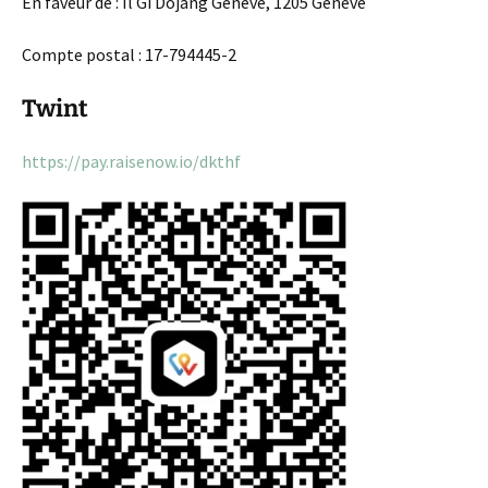
En faveur de : Il Gi Dojang Genève, 1205 Genève
Compte postal : 17-794445-2
Twint
https://pay.raisenow.io/dkthf