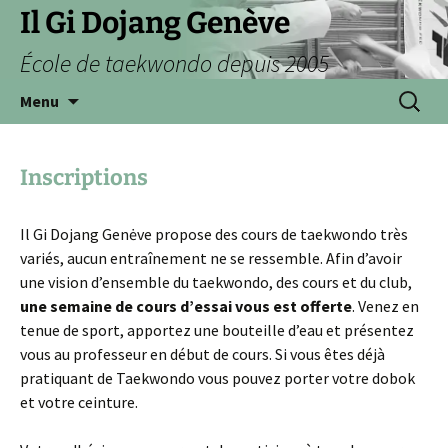
Aller
Il Gi Dojang Genève
au
École de taekwondo depuis 2005
contenu
Recherc
Menu
Inscriptions
Il Gi Dojang Genėve propose des cours de taekwondo très
variés, aucun entraînement ne se ressemble. Afin d’avoir
une vision d’ensemble du taekwondo, des cours et du club,
une semaine de cours d’essai vous est offerte
. Venez en
tenue de sport, apportez une bouteille d’eau et présentez
vous au professeur en début de cours. Si vous êtes déjà
pratiquant de Taekwondo vous pouvez porter votre dobok
et votre ceinture.