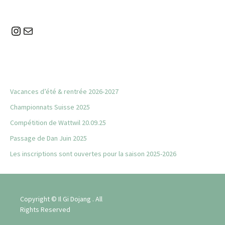
des
Instagram
E-mail
articles
Vacances d’été & rentrée 2026-2027
Championnats Suisse 2025
Compétition de Wattwil 20.09.25
Passage de Dan Juin 2025
Les inscriptions sont ouvertes pour la saison 2025-2026
Copyright © Il Gi Dojang . All
Rights Reserved