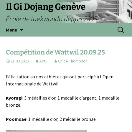
Aller
Il Gi Dojang Genève
au
École de taekwondo depuis 2005
contenu
Recherc
Menu
Compétition de Wattwil 20.09.25
21.09.2025
Actu
Chloé Thompson
Félicitation au nos athlètes qui ont participé à l’Open
Internationale de Wattwil.
Kyorugi
: 3 médailles d’or, 1 médaille d’argent, 1 médaille
bronze.
Poomsae
: 1 médaille d’or, 2 médaille bronze