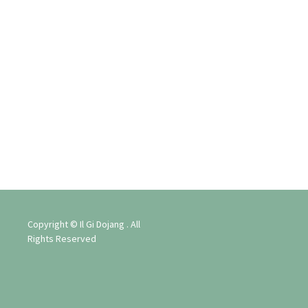
2026
Évène
Copyright © Il Gi Dojang . All
Rights Reserved