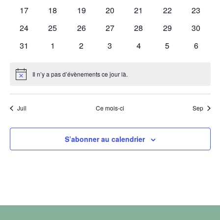
évènements
évènements
évènements
évènements
évènements
évènements
évènem
0
0
0
0
0
0
0
17
18
19
20
21
22
23
Évène
évènements
évènements
évènements
évènements
évènements
évènements
évènem
0
0
0
0
0
0
0
24
25
26
27
28
29
30
évènements
évènements
évènements
évènements
évènements
évènements
évènem
0
0
0
0
0
0
0
31
1
2
3
4
5
6
évènements
évènements
évènements
évènements
évènements
évènements
évènem
Il n’y a pas d’évènements ce jour là.
Notice
Juil
Ce mois-ci
Sep
S’abonner au calendrier