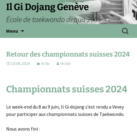
Aller
Il Gi Dojang Genève
au
École de taekwondo depuis 2005
contenu
Recherc
Menu
Retour des championnats suisses 2024
10.06.2024
Actu
Victor
Championnats suisses 2024
Le week-end du 8 au 9 juin, Il Gi dojang s’est rendu a Vevey
pour participer aux championnats suisses de Taekwondo.
Nous avons fini :